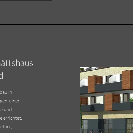
äftshaus
d
bau in
en, einer
o- und
e errichtet.
beton-,